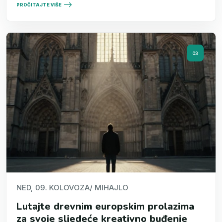
PROČITAJTE VIŠE
03
NED, 09. KOLOVOZA
/ MIHAJLO
Lutajte drevnim europskim prolazima
za svoje sljedeće kreativno buđenje