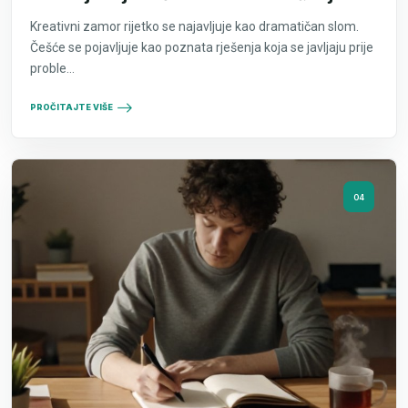
Kreativni zamor rijetko se najavljuje kao dramatičan slom.
Češće se pojavljuje kao poznata rješenja koja se javljaju prije
proble...
PROČITAJTE VIŠE
04