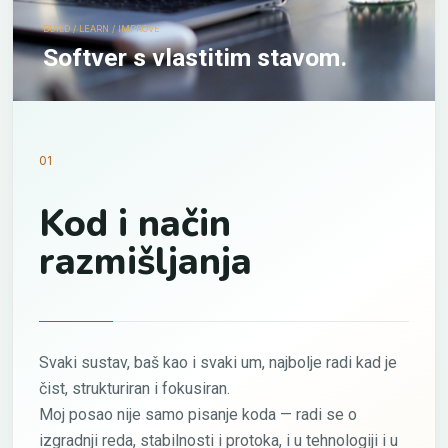
BUILD / LEARN / IMPROVE
Softver s vlastitim stavom.
01
Kod i način
razmišljanja
Svaki sustav, baš kao i svaki um, najbolje radi kad je
čist, strukturiran i fokusiran.
Moj posao nije samo pisanje koda — radi se o
izgradnji reda, stabilnosti i protoka, i u tehnologiji i u