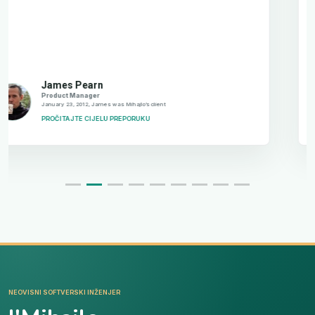
Stefano Netti
Senior Software Developer
November 6, 2025, Stefano worked with Mihajlo on the same team
PROČITAJTE CIJELU PREPORUKU
NEOVISNI SOFTVERSKI INŽENJER