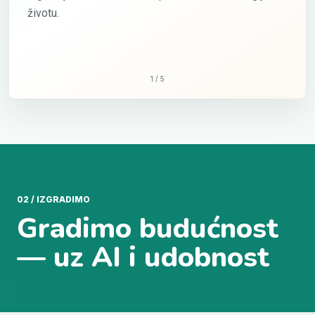
životu.
1
/
5
02 / IZGRADIMO
Gradimo budućnost
— uz AI i udobnost