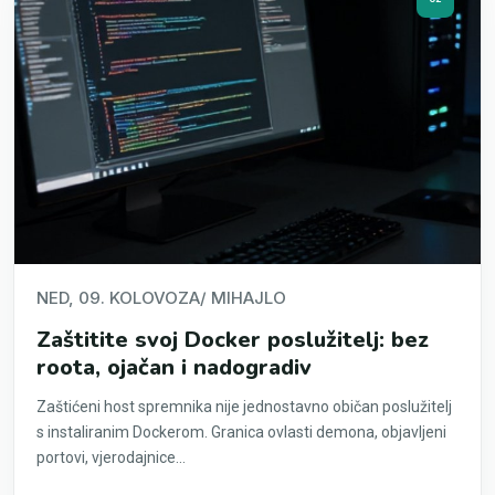
NED, 09. KOLOVOZA
/ MIHAJLO
Zaštitite svoj Docker poslužitelj: bez
roota, ojačan i nadogradiv
Zaštićeni host spremnika nije jednostavno običan poslužitelj
s instaliranim Dockerom. Granica ovlasti demona, objavljeni
portovi, vjerodajnice...