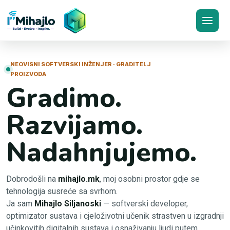
I'M
ihajlo
NEOVISNI SOFTVERSKI INŽENJER · GRADITELJ
PROIZVODA
Gradimo.
Razvijamo.
Nadahnjujemo.
Dobrodošli na
mihajlo.mk
, moj osobni prostor gdje se
tehnologija susreće sa svrhom.
Ja sam
Mihajlo Siljanoski
— softverski developer,
optimizator sustava i cjeloživotni učenik strastven u izgradnji
učinkovitih digitalnih sustava i osnaživanju ljudi putem