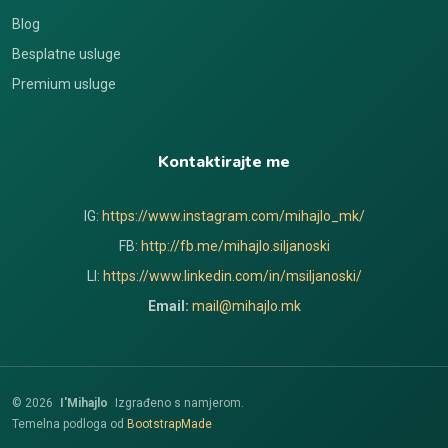
Blog
Besplatne usluge
Premium usluge
Kontaktirajte me
IG:
https://www.instagram.com/mihajlo_mk/
FB:
http://fb.me/mihajlo.siljanoski
LI:
https://www.linkedin.com/in/msiljanoski/
Email:
mail@mihajlo.mk
© 2026
I'Mihajlo
Izgrađeno s namjerom.
Temelna podloga od
BootstrapMade