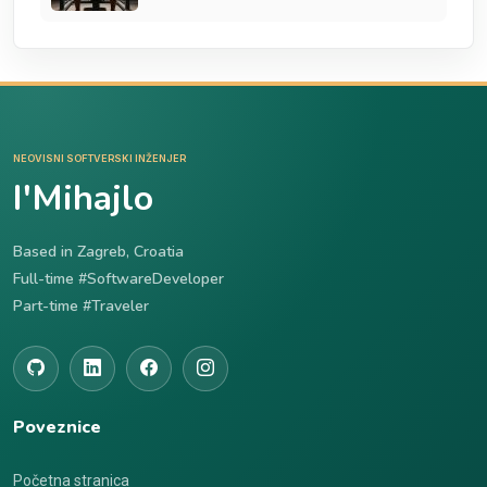
NEOVISNI SOFTVERSKI INŽENJER
I'Mihajlo
Based in Zagreb, Croatia
Full-time #SoftwareDeveloper
Part-time #Traveler
Poveznice
Početna stranica