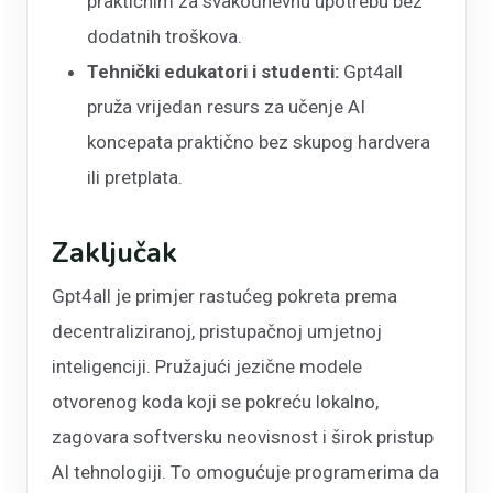
praktičnim za svakodnevnu upotrebu bez
dodatnih troškova.
Tehnički edukatori i studenti:
Gpt4all
pruža vrijedan resurs za učenje AI
koncepata praktično bez skupog hardvera
ili pretplata.
Zaključak
Gpt4all je primjer rastućeg pokreta prema
decentraliziranoj, pristupačnoj umjetnoj
inteligenciji. Pružajući jezične modele
otvorenog koda koji se pokreću lokalno,
zagovara softversku neovisnost i širok pristup
AI tehnologiji. To omogućuje programerima da