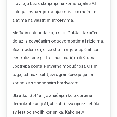
inoviraju bez oslanjanja na komercijalne AI
usluge i osnažuje krajnje korisnike moćnim
alatima na vlastitim strojevima.
Međutim, sloboda koju nudi Gpt4all također
dolazi s povećanim odgovornostima i rizicima.
Bez moderiranja i zaštitnih mjera tipičnih za
centralizirane platforme, neetička ili štetna
upotreba postaje stvarna mogućnost. Osim
toga, tehnički zahtjevi ograničavaju ga na
korisnike s sposobnim hardverom.
Ukratko, Gpt4all je značajan korak prema
demokratizaciji AI, ali zahtijeva oprez i etičku
svijest od svojih korisnika. Kako se AI