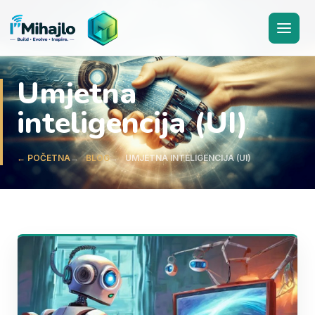
I'M
ihajlo
Umjetna
inteligencija (UI)
← POČETNA
BLOG
UMJETNA INTELIGENCIJA (UI)