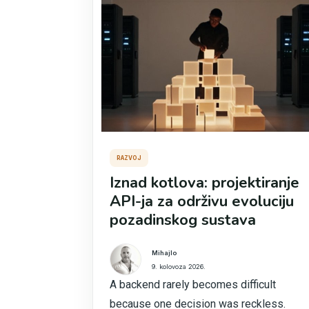
RAZVOJ
Iznad kotlova: projektiranje
API-ja za održivu evoluciju
pozadinskog sustava
Mihajlo
9. kolovoza 2026.
A backend rarely becomes difficult
because one decision was reckless.