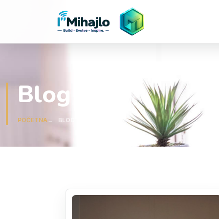
I'M
ihajlo
Blog
POČETNA
BLOG