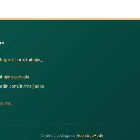
me
stagram.com/mihajlo_
hajlo.siljanoski
kedin.com/in/msiljanos
lo.mk
Temelna podloga od
BootstrapMade