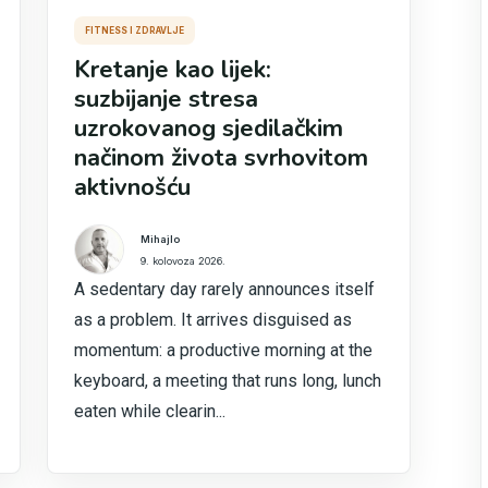
FITNESS I ZDRAVLJE
Kretanje kao lijek:
suzbijanje stresa
uzrokovanog sjedilačkim
načinom života svrhovitom
aktivnošću
Mihajlo
9. kolovoza 2026.
A sedentary day rarely announces itself
as a problem. It arrives disguised as
momentum: a productive morning at the
keyboard, a meeting that runs long, lunch
eaten while clearin...