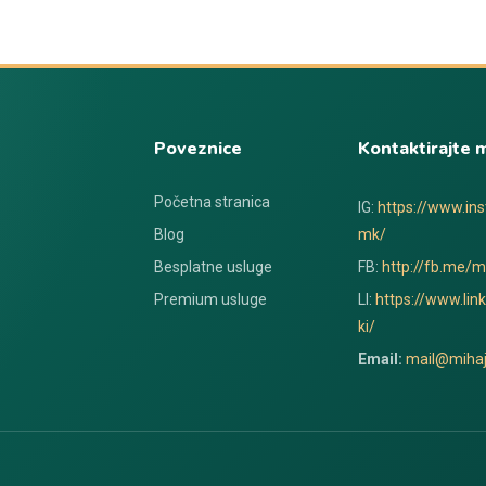
Poveznice
Kontaktirajte 
Početna stranica
IG:
https://www.in
Blog
mk/
Besplatne usluge
FB:
http://fb.me/mi
Premium usluge
LI:
https://www.lin
ki/
Email:
mail@mihaj