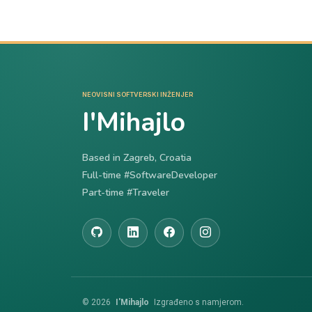
NEOVISNI SOFTVERSKI INŽENJER
I'Mihajlo
Based in Zagreb, Croatia
Full-time #SoftwareDeveloper
Part-time #Traveler
© 2026
I'Mihajlo
Izgrađeno s namjerom.