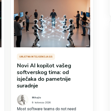
UMJETNA INTELIGENCIJA (UI)
Novi AI kopilot vašeg
softverskog tima: od
isječaka do pametnije
suradnje
Mihajlo
9. kolovoza 2026.
Most software teams do not need