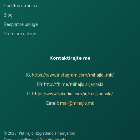
Početna stranica
Blog
Besplatne usluge
Premium usluge
Kontaktirajte me
IG:
https://www.instagram.com/mihajlo_mk/
FB:
http://fb.me/mihajlo.siljanoski
LI:
https://www.linkedin.com/in/msiljanoski/
Email:
mail@mihajlo.mk
© 2026
I'Mihajlo
Izgrađeno s namjerom.