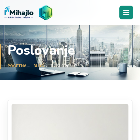
I'M
ihajlo
Poslovanje
POČETNA
BLOG
POSLOVANJE