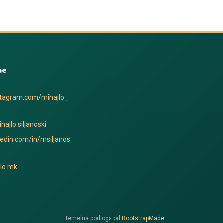
me
stagram.com/mihajlo_
hajlo.siljanoski
kedin.com/in/msiljanos
lo.mk
Temelna podloga od
BootstrapMade