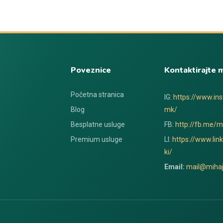
Poveznice
Kontaktirajte 
Početna stranica
IG:
https://www.in
Blog
mk/
Besplatne usluge
FB:
http://fb.me/mi
Premium usluge
LI:
https://www.lin
ki/
Email:
mail@mihaj