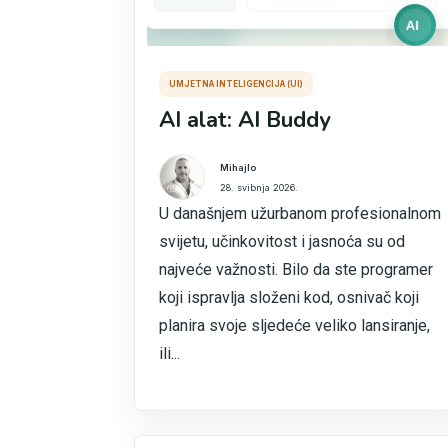
UMJETNA INTELIGENCIJA (UI)
AI alat: AI Buddy
Mihajlo
28. svibnja 2026.
U današnjem užurbanom profesionalnom
svijetu, učinkovitost i jasnoća su od
najveće važnosti. Bilo da ste programer
koji ispravlja složeni kod, osnivač koji
planira svoje sljedeće veliko lansiranje,
ili...