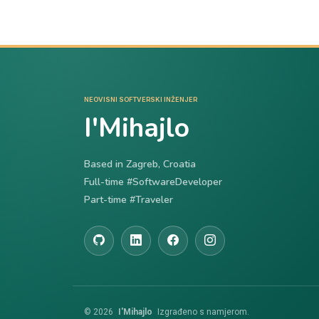
NEOVISNI SOFTVERSKI INŽENJER
I'Mihajlo
Based in Zagreb, Croatia
Full-time #SoftwareDeveloper
Part-time #Traveler
© 2026
I'Mihajlo
Izgrađeno s namjerom.