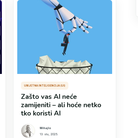
UMJETNA INTELIGENCIJA (UI)
Zašto vas AI neće
zamijeniti – ali hoće netko
tko koristi AI
Mihajlo
13. stu, 2025.