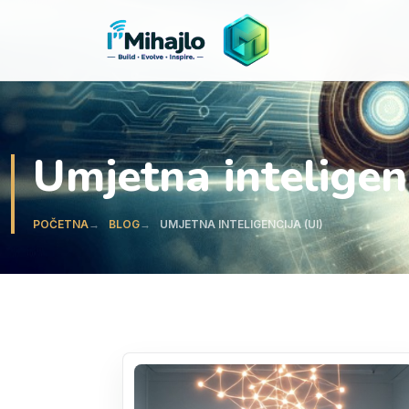
I'M
ihajlo
Umjetna inteligenc
POČETNA
BLOG
UMJETNA INTELIGENCIJA (UI)