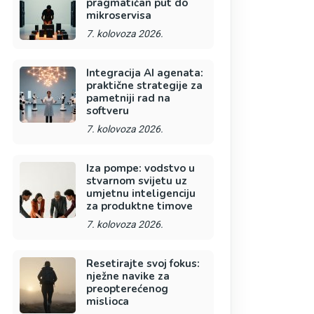
pragmatičan put do
mikroservisa
7. kolovoza 2026.
Integracija AI agenata:
praktične strategije za
pametniji rad na
softveru
7. kolovoza 2026.
Iza pompe: vodstvo u
stvarnom svijetu uz
umjetnu inteligenciju
za produktne timove
7. kolovoza 2026.
Resetirajte svoj fokus:
nježne navike za
preopterećenog
mislioca