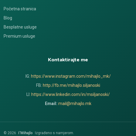
Početna stranica
Blog
Besplatne usluge
Premium usluge
Kontaktirajte me
IG:
https://www.instagram.com/mihajlo_mk/
FB:
http://fb.me/mihajlo.siljanoski
LI:
https://www.linkedin.com/in/msiljanoski/
Email:
mail@mihajlo.mk
© 2026
I'Mihajlo
Izgrađeno s namjerom.