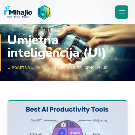
I'M
ihajlo
Umjetna
inteligencija (UI)
← POČETNA
BLOG
UMJETNA INTELIGENCIJA (UI)