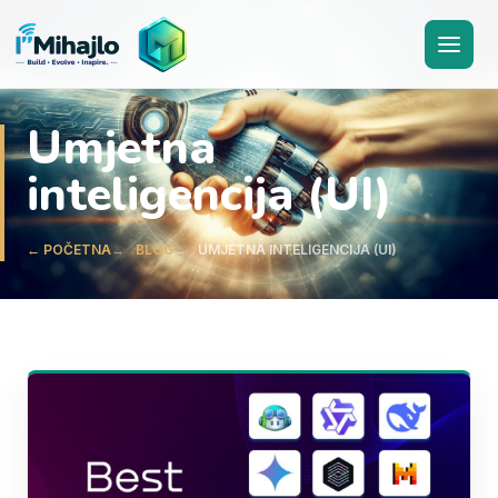
I'M
ihajlo
Umjetna
inteligencija (UI)
← POČETNA
BLOG
UMJETNA INTELIGENCIJA (UI)