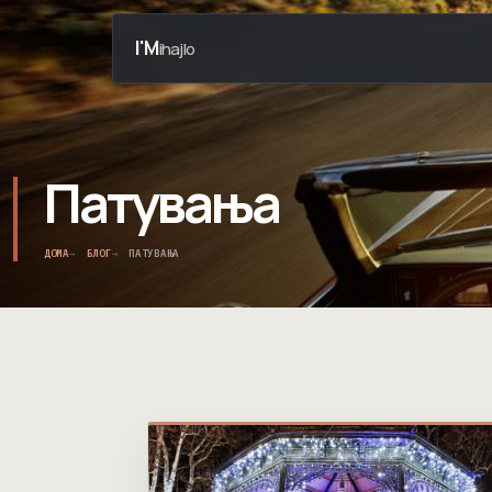
I'M
ihajlo
Патувања
ДОМА
БЛОГ
ПАТУВАЊА