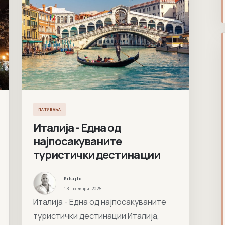
ПАТУВАЊА
Италија - Една од
најпосакуваните
туристички дестинации
Mihajlo
13 ноември 2025
Италија - Една од најпосакуваните
туристички дестинации Италија,