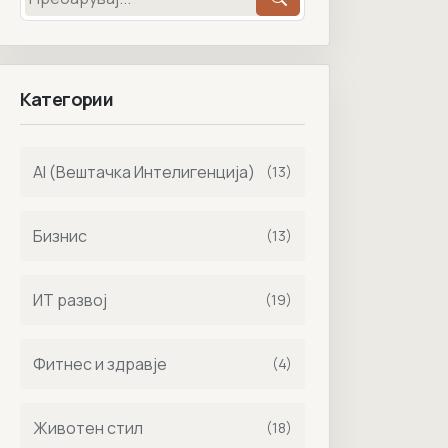
Категории
AI (Вештачка Интелигенција)
(13)
Бизнис
(13)
ИТ развој
(19)
Фитнес и здравје
(4)
Животен стил
(18)