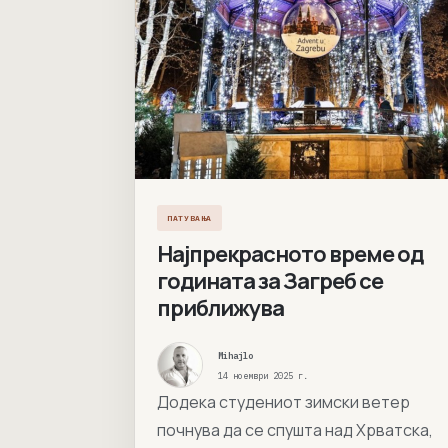
ПАТУВАЊА
Најпрекрасното време од
годината за Загреб се
приближува
Mihajlo
14 ноември 2025 г.
Додека студениот зимски ветер
почнува да се спушта над Хрватска,