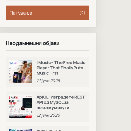
Патувања
(2)
Неодамнешни објави
I'Music – The Free Music
Player That Finally Puts
Music First
21 јули 2026
ApiQL: Изградете REST
API од MySQL за
неколку минути
12 јуни 2026