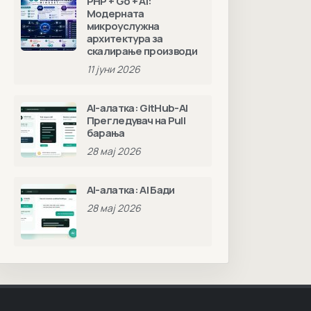
PHP + Go + AI:
Модерната
микроуслужна
архитектура за
скалирање производи
11 јуни 2026
AI-алатка: GitHub-AI
Прегледувач на Pull
барања
28 мај 2026
AI-алатка: AI Бади
28 мај 2026