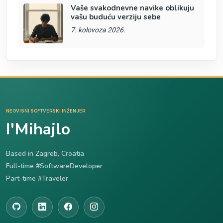
Vaše svakodnevne navike oblikuju
vašu buduću verziju sebe
7. kolovoza 2026.
NEOVISNI SOFTVERSKI INŽENJER
I'Mihajlo
Based in Zagreb, Croatia
Full-time #SoftwareDeveloper
Part-time #Traveler