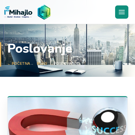
I'M
ihajlo
Poslovanje
← POČETNA
BLOG
POSLOVANJE