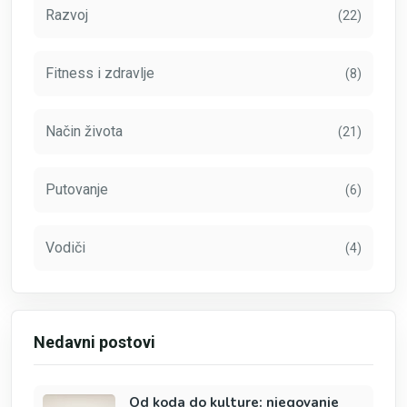
Razvoj
(22)
Fitness i zdravlje
(8)
Način života
(21)
Putovanje
(6)
Vodiči
(4)
Nedavni postovi
Od koda do kulture: njegovanje