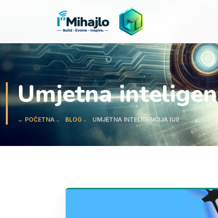
I'M
ihajlo
Umjetna inteligenc
← POČETNA
BLOG
UMJETNA INTELIGENCIJA (UI)