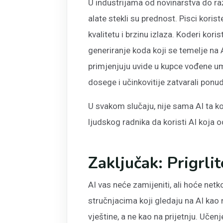
U industrijama od novinarstva do razv
alate stekli su prednost. Pisci korist
kvalitetu i brzinu izlaza. Koderi kori
generiranje koda koji se temelje na A
primjenjuju uvide u kupce vođene um
dosege i učinkovitije zatvarali ponu
U svakom slučaju, nije sama AI ta k
ljudskog radnika da koristi AI koja o
Zaključak: Prigrlit
AI vas neće zamijeniti, ali hoće netk
stručnjacima koji gledaju na AI kao 
vještine, a ne kao na prijetnju. Učen