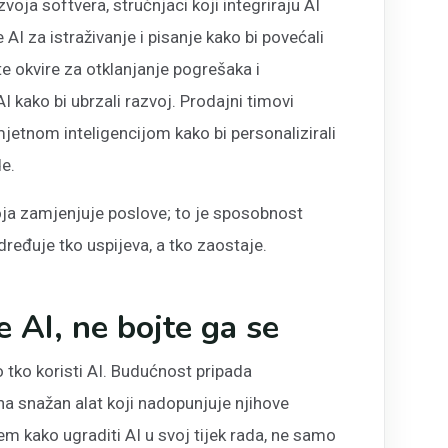
oja softvera, stručnjaci koji integriraju AI
e AI za istraživanje i pisanje kako bi povećali
ste okvire za otklanjanje pogrešaka i
I kako bi ubrzali razvoj. Prodajni timovi
jetnom inteligencijom kako bi personalizirali
de.
oja zamjenjuje poslove; to je sposobnost
dređuje tko uspijeva, a tko zaostaje.
e AI, ne bojte ga se
o tko koristi AI. Budućnost pripada
na snažan alat koji nadopunjuje njihove
jem kako ugraditi AI u svoj tijek rada, ne samo