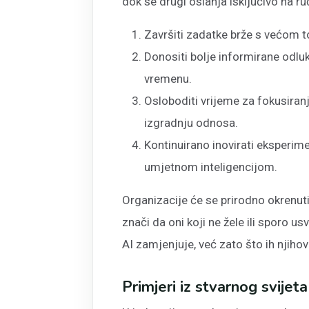
dok se drugi oslanja isključivo na r
Završiti zadatke brže s većom 
Donositi bolje informirane odlu
vremenu.
Osloboditi vrijeme za fokusiran
izgradnju odnosa.
Kontinuirano inovirati eksperime
umjetnom inteligencijom.
Organizacije će se prirodno okrenuti
znači da oni koji ne žele ili sporo u
AI zamjenjuje, već zato što ih njihov
Primjeri iz stvarnog svijeta