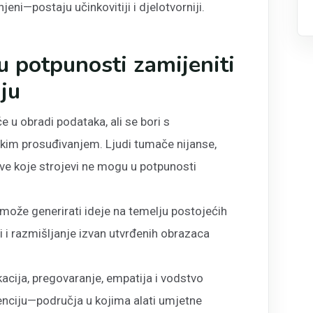
jeni—postaju učinkovitiji i djelotvorniji.
u potpunosti zamijeniti
iju
če u obradi podataka, ali se bori s
čkim prosuđivanjem. Ljudi tumače nijanse,
ve koje strojevi ne mogu u potpunosti
može generirati ideje na temelju postojećih
i i razmišljanje izvan utvrđenih obrazaca
cija, pregovaranje, empatija i vodstvo
enciju—područja u kojima alati umjetne