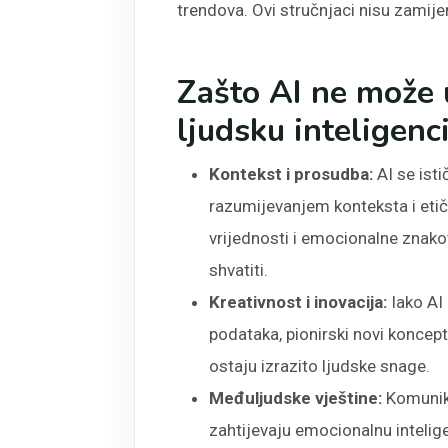
trendova. Ovi stručnjaci nisu zamijen
Zašto AI ne može 
ljudsku inteligenc
Kontekst i prosudba:
AI se isti
razumijevanjem konteksta i eti
vrijednosti i emocionalne znako
shvatiti.
Kreativnost i inovacija:
Iako AI 
podataka, pionirski novi koncept
ostaju izrazito ljudske snage.
Međuljudske vještine:
Komunika
zahtijevaju emocionalnu intelig