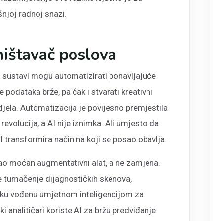
njoj radnoj snazi.
ništavač poslova
I sustavi mogu automatizirati ponavljajuće
 podataka brže, pa čak i stvarati kreativni
djela. Automatizacija je povijesno premjestila
evolucija, a AI nije iznimka. Ali umjesto da
AI transformira način na koji se posao obavlja.
ao moćan augmentativni alat, a ne zamjena.
rže tumačenje dijagnostičkih skenova,
itiku vođenu umjetnom inteligencijom za
i analitičari koriste AI za bržu predviđanje