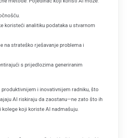
učne metode. Pojedinac koji koristi AI može:
točnošću.
ke koristeći analitiku podataka u stvarnom
je na strateško rješavanje problema i
ntirajući s prijedlozima generiranim
 produktivnijem i inovativnijem radniku, što
svajaju AI riskiraju da zaostanu—ne zato što ih
i kolege koji koriste AI nadmašuju.