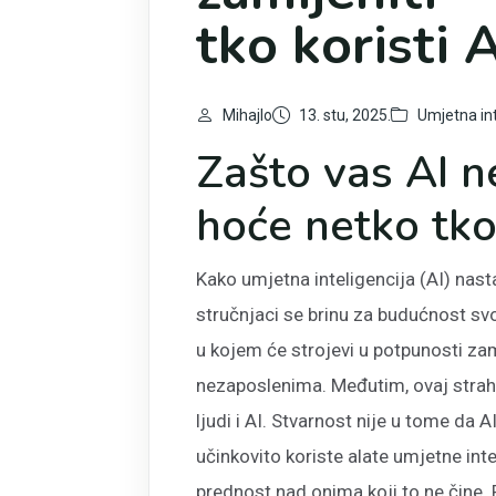
tko koristi 
Mihajlo
13. stu, 2025.
Umjetna int
Zašto vas AI ne
hoće netko tko 
Kako umjetna inteligencija (AI) nas
stručnjaci se brinu za budućnost svo
u kojem će strojevi u potpunosti zami
nezaposlenima. Međutim, ovaj strah
ljudi i AI. Stvarnost nije u tome da A
učinkovito koriste alate umjetne int
prednost nad onima koji to ne čine. 