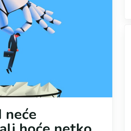
I neće
 ali hoće netko