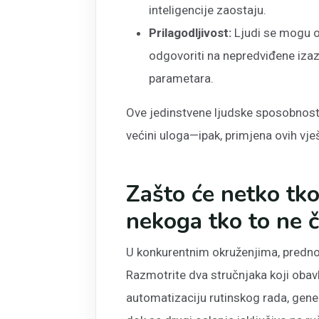
inteligencije zaostaju.
Prilagodljivost:
Ljudi se mogu ok
odgovoriti na nepredviđene izazo
parametara.
Ove jedinstvene ljudske sposobnosti
većini uloga—ipak, primjena ovih vješ
Zašto će netko tko
nekoga tko to ne č
U konkurentnim okruženjima, prednost
Razmotrite dva stručnjaka koji obavlj
automatizaciju rutinskog rada, gene