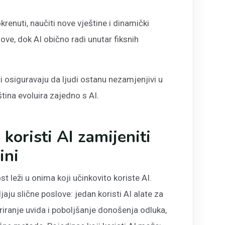
renuti, naučiti nove vještine i dinamički
ve, dok AI obično radi unutar fiksnih
 osiguravaju da ljudi ostanu nezamjenjivi u
tina evoluira zajedno s AI.
 koristi AI zamijeniti
ini
 leži u onima koji učinkovito koriste AI.
aju slične poslove: jedan koristi AI alate za
riranje uvida i poboljšanje donošenja odluka,