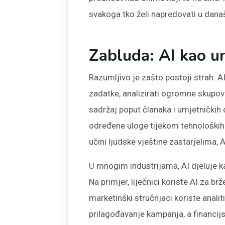
svakoga tko želi napredovati u današ
Zabluda: AI kao u
Razumljivo je zašto postoji strah. A
zadatke, analizirati ogromne skupove
sadržaj poput članaka i umjetničkih 
određene uloge tijekom tehnoloških r
učini ljudske vještine zastarjelima, 
U mnogim industrijama, AI djeluje k
Na primjer, liječnici koriste AI za b
marketinški stručnjaci koriste anal
prilagođavanje kampanja, a financijsk