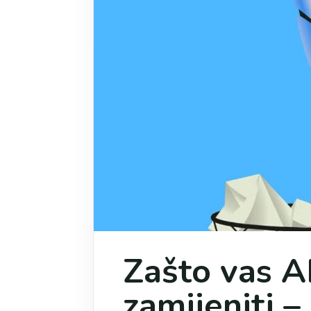
Zašto vas A
zamijeniti –