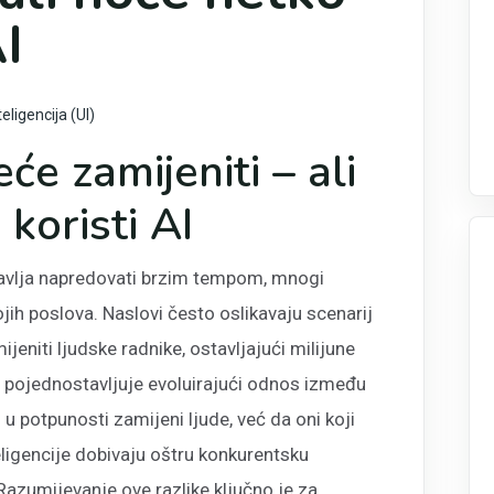
AI
eligencija (UI)
će zamijeniti – ali
koristi AI
tavlja napredovati brzim tempom, mnogi
jih poslova. Naslovi često oslikavaju scenarij
jeniti ljudske radnike, ostavljajući milijune
 pojednostavljuje evoluirajući odnos između
I u potpunosti zamijeni ljude, već da oni koji
eligencije dobivaju oštru konkurentsku
Razumijevanje ove razlike ključno je za