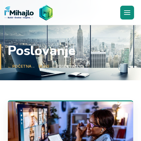
I'M
ihajlo
Poslovanje
← POČETNA
BLOG
POSLOVANJE