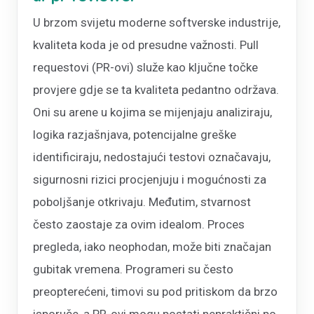
U brzom svijetu moderne softverske industrije,
kvaliteta koda je od presudne važnosti. Pull
requestovi (PR-ovi) služe kao ključne točke
provjere gdje se ta kvaliteta pedantno održava.
Oni su arene u kojima se mijenjaju analiziraju,
logika razjašnjava, potencijalne greške
identificiraju, nedostajući testovi označavaju,
sigurnosni rizici procjenjuju i mogućnosti za
poboljšanje otkrivaju. Međutim, stvarnost
često zaostaje za ovim idealom. Proces
pregleda, iako neophodan, može biti značajan
gubitak vremena. Programeri su često
preopterećeni, timovi su pod pritiskom da brzo
isporuče, a PR-ovi mogu postati nepraktični po