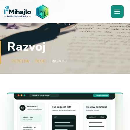
I'M
ihajlo
Razvoj
← POČETNA
BLOG
RAZVOJ