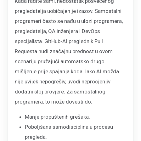
Kada radite sami, nedostatak posvećenog
pregledatelja uobičajen je izazov. Samostalni
programeri često se nađu u ulozi programera,
pregledatelja, QA inženjera i DevOps
specijalista. GitHub-AI preglednik Pull
Requesta nudi značajnu prednost u ovom
scenariju pružajući automatsko drugo
mišljenje prije spajanja koda. Iako AI možda
nije uvijek nepogrešiv, uvodi neprocjenjiv
dodatni sloj provjere. Za samostalnog
programera, to može dovesti do:
Manje propuštenih grešaka.
Poboljšana samodisciplina u procesu
pregleda.