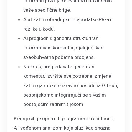
informacija AI-ja relevantna i da adresira
vaše specifične brige.
Alat zatim obrađuje metapodatke PR-a i
razlike u kodu.
AI preglednik generira strukturiran i
informativan komentar, djelujući kao
sveobuhvatna početna procjena.
Na kraju, pregledavate generirani
komentar, izvršite sve potrebne izmjene i
zatim ga možete izravno poslati na GitHub,
besprijekorno integrirajući se s vašim
postojećim radnim tijekom.
Krajnji cilj je opremiti programere trenutnom,
AI-vođenom analizom koja služi kao snažna