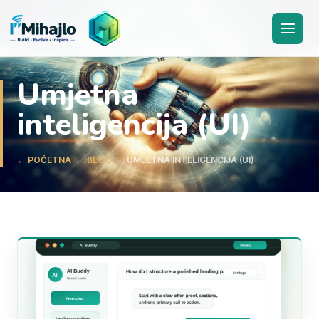
I'M
ihajlo
Umjetna
inteligencija (UI)
← POČETNA
BLOG
UMJETNA INTELIGENCIJA (UI)