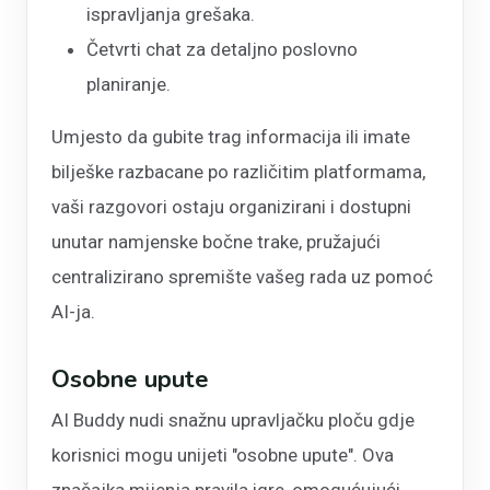
ispravljanja grešaka.
Četvrti chat za detaljno poslovno
planiranje.
Umjesto da gubite trag informacija ili imate
bilješke razbacane po različitim platformama,
vaši razgovori ostaju organizirani i dostupni
unutar namjenske bočne trake, pružajući
centralizirano spremište vašeg rada uz pomoć
AI-ja.
Osobne upute
AI Buddy nudi snažnu upravljačku ploču gdje
korisnici mogu unijeti "osobne upute". Ova
značajka mijenja pravila igre, omogućujući