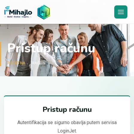
I'M
ihajlo
Pristup računu
POČETNA
RAČUN
Pristup računu
Autentifikacija se sigurno obavlja putem servisa
LoginJet.